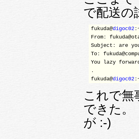
で配送の
fukuda@
digoc02
:
From: fukuda@ota
Subject: are yo
To: fukuda@compu
You lazy forward
.

fukuda@
digoc02
:
これで無
できた。
が :-)