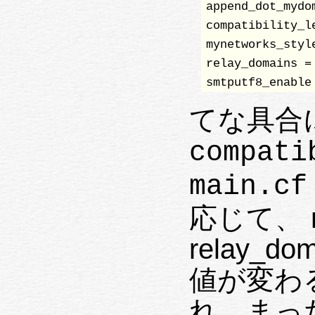
append_dot_mydo
compatibility_le
mynetworks_styl
relay_domains =
smtputf8_enable
てな具合
compati
main.cf
応じて、 my
relay_
値が変わ
れ、まっ