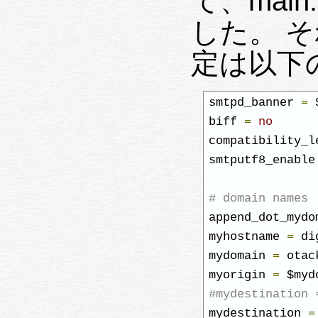
て、mai
した。 
定は以下
smtpd_banner 
=
 
biff 
=
no
compatibility_l
smtputf8_enable
# domain names 
append_dot_mydo
myhostname 
=
 di
mydomain 
=
 otac
myorigin 
=
#mydestination 
mydestination 
=