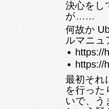
決心をし
が……
何故か Ub
ルマニュ
https:/
https:/
最初それ
を行った
いで、う