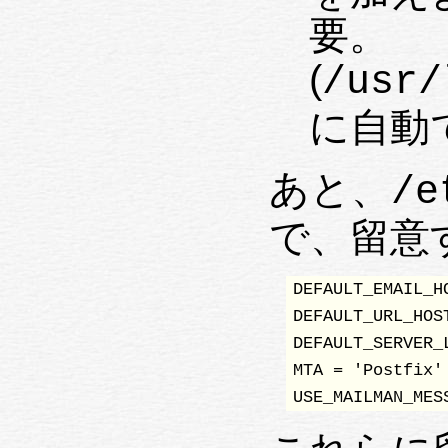
要。
(
/usr/
に自動
あと、
/e
で、留意
DEFAULT_EMAIL_HO
DEFAULT_URL_HOS
DEFAULT_SERVER_L
MTA = 'Postfix'

USE_MAILMAN_MES