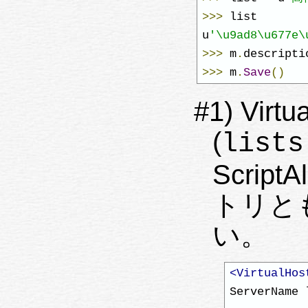
>>>
 list

u
'\u9ad8\u677e\
>>>
 m
.
descripti
>>>
 m
.
Save
()
#1) Vir
(
lists
Scrip
トリと
い。
<VirtualHos
ServerName 