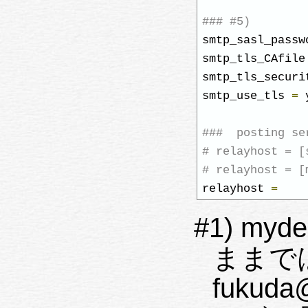
### #5)
smtp_sasl_passw
smtp_tls_CAfile
smtp_tls_securi
smtp_use_tls 
=
 
###  posting se
# relayhost = [
# relayhost = [
relayhost 
=
#1) my
ままで
fukud