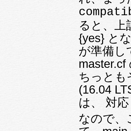
compati
ると、上記の
{yes} 
が準備してい
master
ちっとも
(16.04
は、 対
なので、