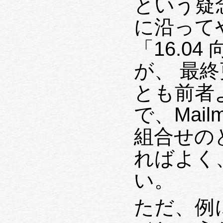
という疑
に沿って
「16.0
が、 最終更
とも前者
で、Mailma
組合せの
ればよく
い。
ただ、例