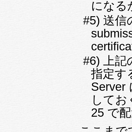
になる
#5) 送信の
submis
certif
#6) 上記の
指定する
Serv
しておく
25 で
ここまでで、