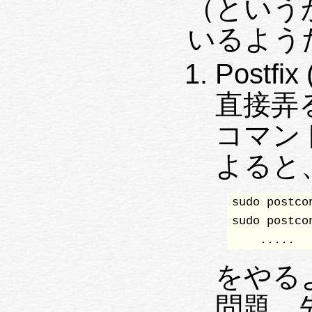
（という
いるよう
Postfix
直接弄る
コマン
よると
sudo postco
sudo postco
    .....
をやる
問題。先の 