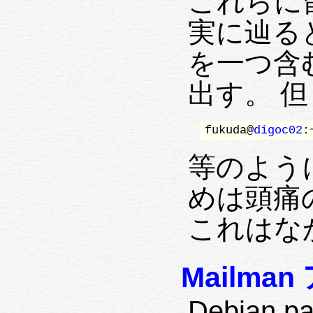
これらに留
実に辿ると、
を一つ含む
出す。 但
fukuda@
digoc02
:
等のように
めは頭痛
これはな
Mailma
Debian