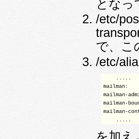
となっ
/etc/po
transp
で、こ
/etc/a
    .....

mailman:   
mailman-adm
mailman-bou
mailman-con
    .....
を加え