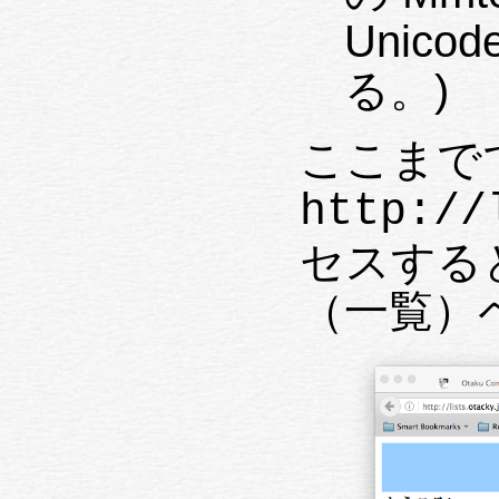
Unic
る。)
ここまで
http://
セスすると
（一覧）