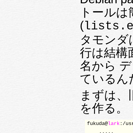
トールは
(
lists.
タモンダ
行は結構面
名から 
ているん
まずは、旧自
を作る。
fukuda@
lark
:/us
    .....
