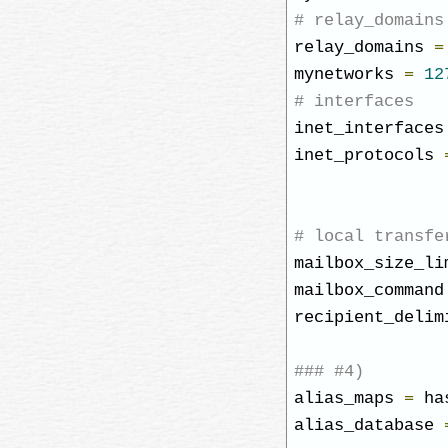
# relay_domains
relay_domains 
=
mynetworks 
=
12
# interfaces
inet_interfaces
inet_protocols 
# local transfe
mailbox_size_li
mailbox_command
recipient_delim
### #4)
alias_maps 
=
 ha
alias_database 