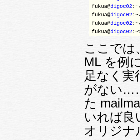
fukua@
digoc02
:~
fukua@
digoc02
:~
fukua@
digoc02
:~
fukua@
digoc02
:~
ここでは、k
ML を例
足なく実
がない……要
た mail
いれば良い
オリジナル