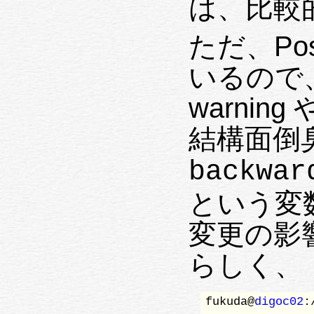
は、比較
ただ、Pos
いるので、
warnin
結構面倒
backwar
という変数
変更の影
らしく、
fukuda@
digoc02
: