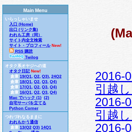
Main Menu
いらっしゃいませ
入口 (Home)
(Ma
出口 (リンク集)
われも工房（同）
サイト内全文検索
サイト・プロフィール
New!
RSS 購読
Twilog
オタク系オヤジへの道
オタク日記
New!
2016-
倉庫
19(Q1,
Q2,
Q3),
24Q2
倉庫
18(Q1,
Q2,
Q3,
Q4)
引越し (
倉庫
17(Q1,
Q2,
Q3,
Q4)
倉庫
16(Q1,
Q2,
Q3,
Q4)
Mac でハック (1)
,
(2)
2016-
自宅サーバを立てる
Python Corner
引越し (
つれづれなるままに
われもかう通信
2016-
倉庫
13(Q2
Q3)
14Q1