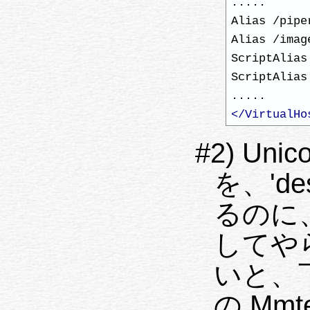
.....

Alias /pipe
Alias /imag
ScriptAlias
ScriptAlias
</VirtualHo
#2) U
を、'des
るのに、
してや
いと、
の Mmt