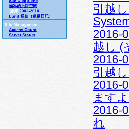
San Diego 通信
引越し (
極私的批評空間
倉庫
2002-2010
Lund 通信（遠島日記）
System
Site Management
Access Count
2016-
Server Status
越し (そ
2016-
引越し 
2016-
ますよ
2016-
れ