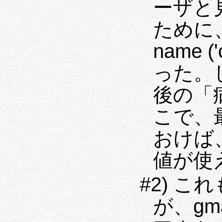
ーザと
ために、m
name 
った。
後の「
こで、最
おけば
値が使
#2) これ
が、gma