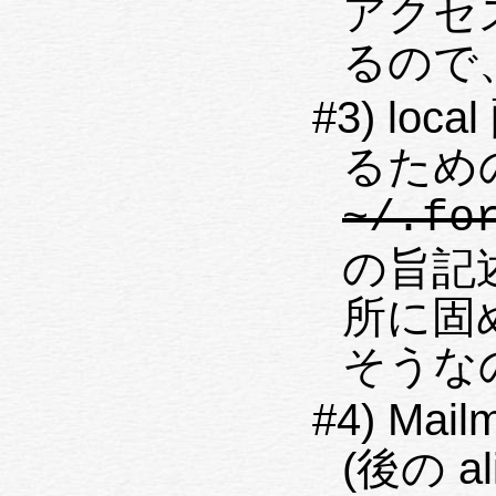
アクセス
るので、
#3) lo
るため
~/.fo
の旨記
所に固
そうな
#4) Mai
(後の 