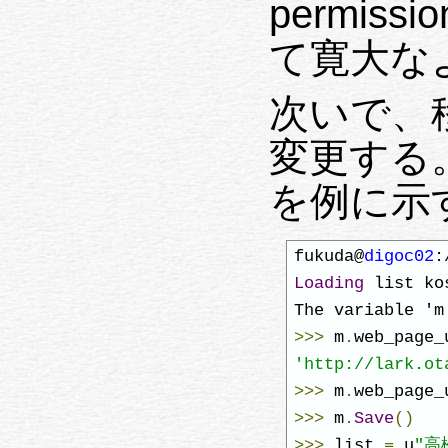
permis
て寛大な
次いで、
変更する
を例に示
fukuda@
digoc02
:
Loading
 list ko
The variable 'm
>>>
 m
.
'http://lark.ot
>>>
 m
.
web_page_
>>>
 m
.
Save
()
>>>
 list 
=
 u
"高