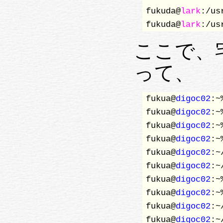
fukuda@
lark
:/us
fukuda@
lark
:/us
ここで、宅外
って、
fukua@
digoc02
:~
fukua@
digoc02
:~
fukua@
digoc02
:~
fukua@
digoc02
:~
fukua@
digoc02
:~
fukua@
digoc02
:~
fukua@
digoc02
:~
fukua@
digoc02
:~
fukua@
digoc02
:~
fukua@
digoc02
:~