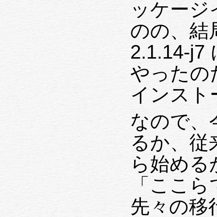
ッケージ
のの、結局
2.1.14
やったのだ
インスト
なので、
るか、従来通り
ら始める
「ここら
先々の移