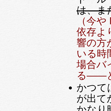
は、ま
（今や 
依存よ
響の方
いる時
場合バ
る——
かつては
が出てか
かなり