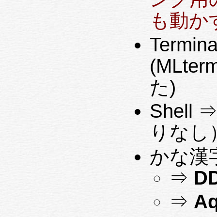
も動か
Termin
(MLte
た)
Shell 
りなし
かな漢
⇒
D
⇒
A