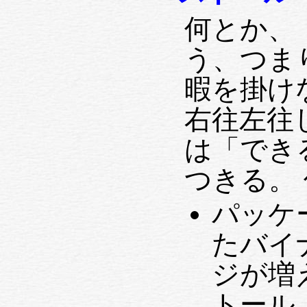
何とか、
う、つま
暇を掛け
右往左往
は「できる
つきる。 何
パッケ
たバイ
ジが増
トール