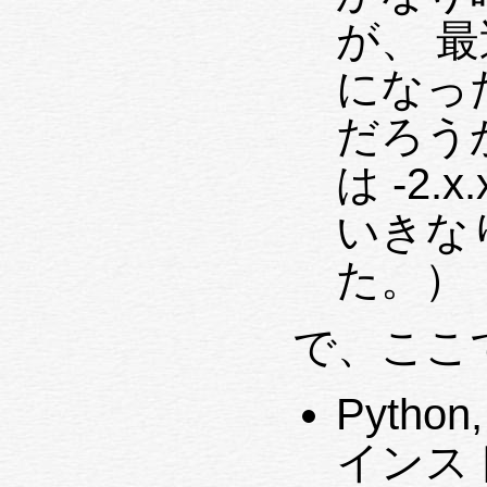
が、 
になった
だろうか
は -2
いきなり
た。）
で、ここ
Pytho
インス