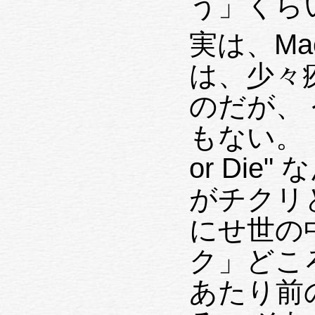
う」くら
実は、Ma
は、少々
のだが、
もない。（い
or Di
がチクリ
にせ世の
ク」どこ
あたり前