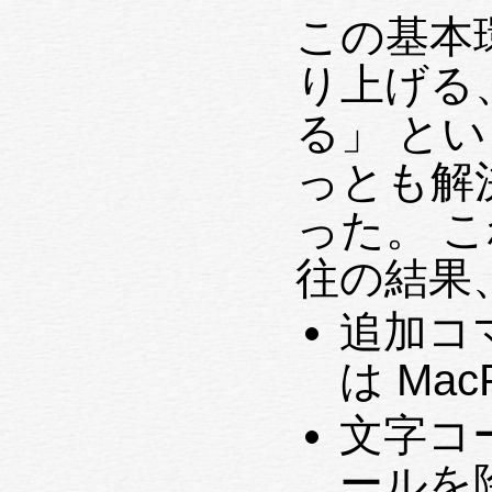
この基本
り上げる
る」 と
っとも解
った。 
往の結果
追加コ
は Ma
文字コー
ールを