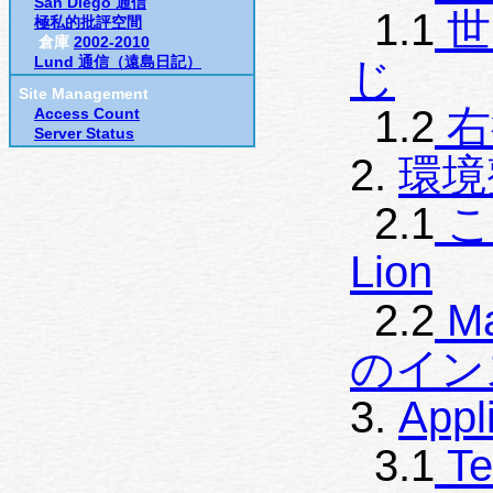
San Diego 通信
1.1
世
極私的批評空間
倉庫
2002-2010
Lund 通信（遠島日記）
じ
Site Management
1.2
右
Access Count
Server Status
2.
環境
2.1
こ
Lion
2.2
M
のイン
3.
App
3.1
Te