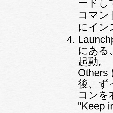
ードし
コマン
にイン
Launc
にある、
起動。（M
Othe
後、ず
コンを右
"Keep