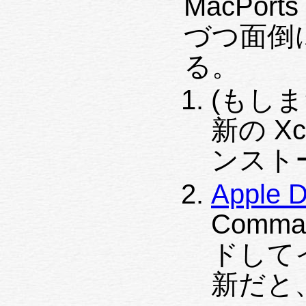
MacPo
づつ面倒
る。
(もしま
新の X
ンスト
Apple D
Comma
ドしてイ
新だと、