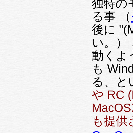
独特の
る事 （
後に "
い。） 
動くよう
も Wi
る、と
や RC (
MacO
も提供