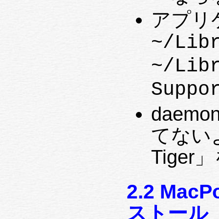
アプリ
~/Lib
~/Lib
Suppo
daem
てない
Tige
2.2 Ma
ストール