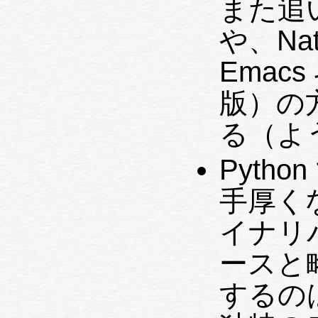
また追
や、Nat
Emac
版）の
る（よ
Pyth
手厚く
イナリ
ースと
するのは、