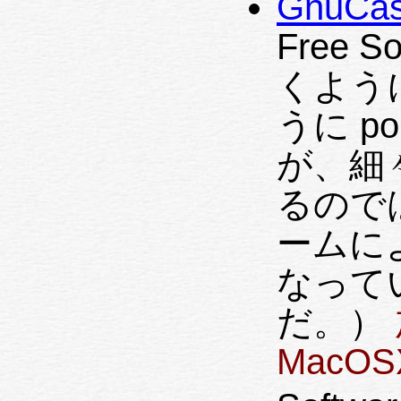
GnuCa
Free 
くよう
うに p
が、細
るので
ームによ
なって
だ。）
MacOS