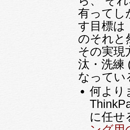
ら、 そ
有ってし
す目標は
のそれと
その実現
汰・洗練 
なってい
何より
ThinkP
に任せ
ング用の 