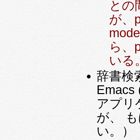
との
が、pa
mod
ら、p
いる
辞書検索 
Emacs 
アプリ
が、 
い。）