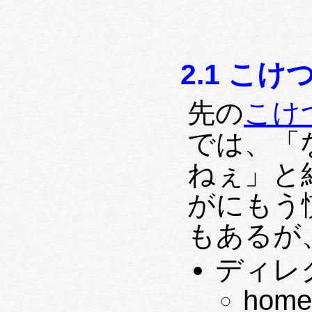
2.1 こけつ
先の
こけつ
では、「
ねぇ」と
がにもう
もあるが
ディレ
home 