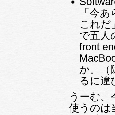
Softw
「今あ
これだ
で五人
front
MacB
か。（
るに違
うーむ、今
使うのは