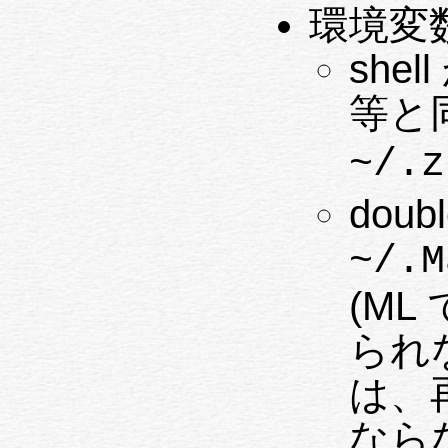
環境変
she
等と
~/.z
dou
~/.M
(M
られ
は、
なら