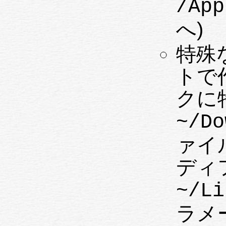
/App
へ)
特殊
トで
クに
~/Do
ァイ
ディ
~/L
ラメ