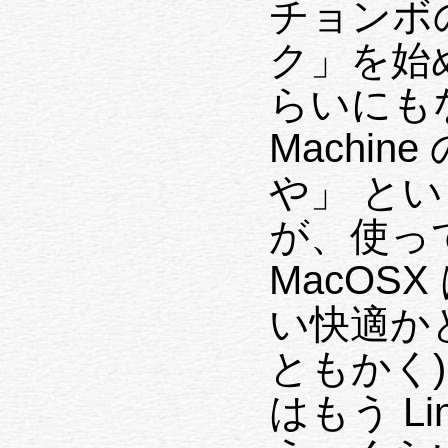
チョンボの
ク」を始
らいにもな
Machine
や」 と
が、使っ
MacOS
い快適かと
ともかく) D
はもう L