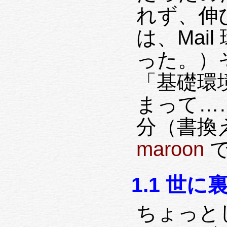
れず、伸
は、Mai
った。）
「基礎環
まって…
分（書換
maroon
で
1.1 世
ちょっと