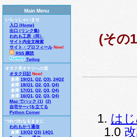
Main Menu
いらっしゃいませ
入口 (Home)
出口 (リンク集)
(その1
われも工房（同）
サイト内全文検索
サイト・プロフィール
New!
RSS 購読
Twilog
オタク系オヤジへの道
オタク日記
New!
倉庫
19(Q1,
Q2,
Q3),
24Q2
倉庫
18(Q1,
Q2,
Q3,
Q4)
倉庫
17(Q1,
Q2,
Q3,
Q4)
倉庫
16(Q1,
Q2,
Q3,
Q4)
Mac でハック (1)
,
(2)
自宅サーバを立てる
Python Corner
1.
はじ
つれづれなるままに
われもかう通信
1.0
改
倉庫
13(Q2
Q3)
14Q1