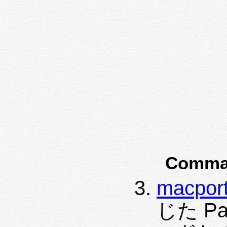
Comma
macport
じた Pa