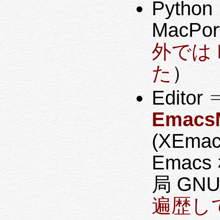
Pytho
MacPort
外では P
た
）
Editor
Emacs
(XEmac
Emac
局 GN
遍歴し