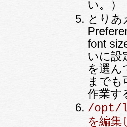
い。）
とりあえ
Prefere
font s
いに設定し
を選んで
までも
作業す
/opt/
を編集