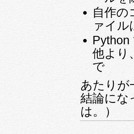
自作のコ
ァイル
Pyth
他より、E
で
あたりが
結論にな
は。）