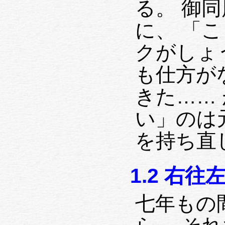
る。 御
に、 「
クがしょ
も仕方が
きた……
い」のは
を持ち直
1.2 右
七年もの