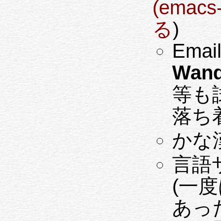
(emac
る
)
Email
Wand
等も
落ち
かな
言語
(一度
あっ