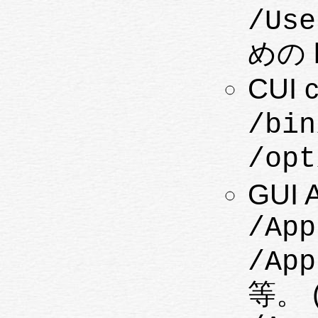
/Use
めの 
CUI 
/bin
/op
GUI A
/App
/App
等。 (