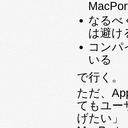
MacP
なるべく 
は避け
コンパ
いる
で行く。
ただ、Ap
てもユー
げたい」