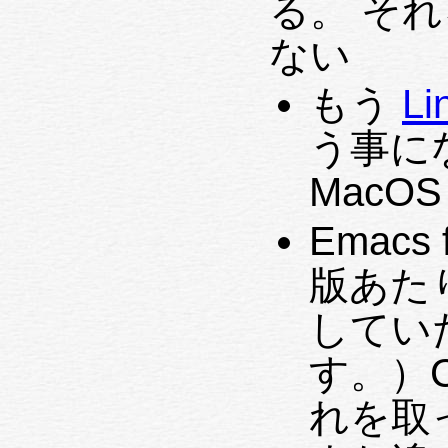
る。 そ
ない
もう
L
う事に
MacO
Emacs
版あたり
してい
す。）C
れを取