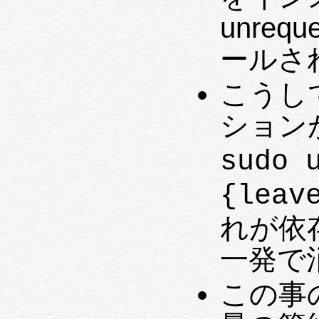
unrequested と
ールさ
こうし
ション
sudo 
{leav
れが依
一発で
この事