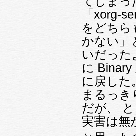
てしまったの
「xorg-ser
をどちらも
かない」という
いだった
に Binary 版の 
に戻した。 という事で xorg-ser
まるっき
だが、 とりあえず放置しておいても
実害は無