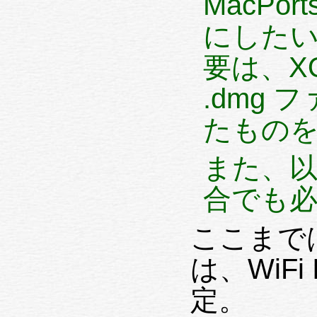
MacPor
にしたい、 つまり 1. で
要は、XQu
.dmg ファイルからインストールし
たもの
また、
合でも
ここまでは 
は、WiFi I/F 
定。