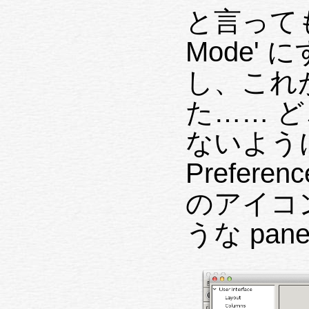
と言っても、e
Mode' にするだけであるが、しか
し、これ
た…… どこにもドキュメントされて
ないように思う。
Prefer
のアイコン) をクリックして
うな pan