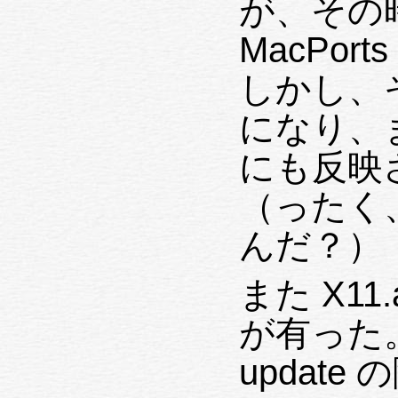
が、その時 WS 
MacPorts に至っては 1.10.2 だった。
しかし、
になり、ま
にも反映
（ったく
んだ？）
また X1
が有った。M
update の際頭痛の種なので、