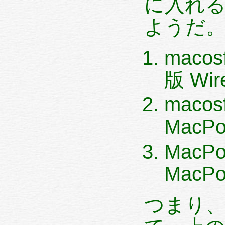
に入れ
ようだ
macosf
版 Wir
macos
MacPo
MacPor
MacPo
つまり、M