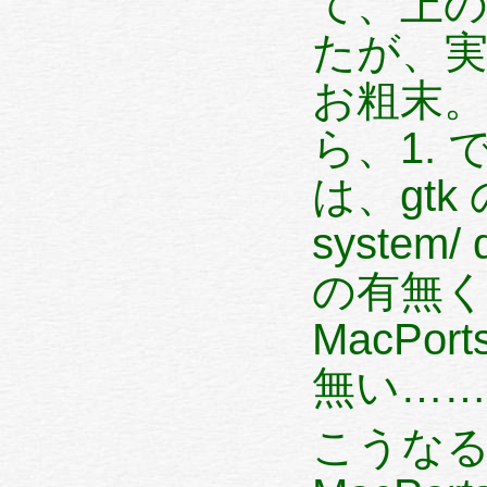
て、上の
たが、実は 2. が動
お粗末
ら、1. でも 3. で
は、gtk
system/ dbus-session の Interface
の有無くらい。 
MacPo
無い……
こうな