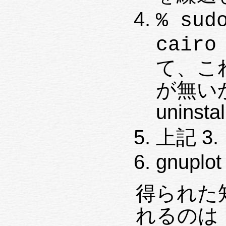
% sud
cairo
て、これ
が無い
uninsta
上記 3
gnuplot 
得られた
れるのは