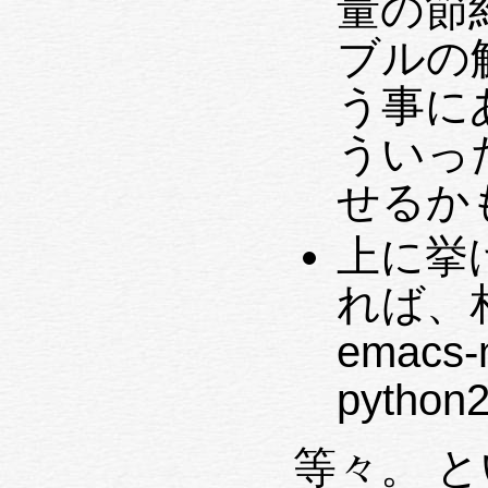
量の節約より
ブルの
う事にある。 (ひ
ういっ
せるか
上に挙
れば、
emacs-
pytho
等々。 という訣で、MacPorts に関す