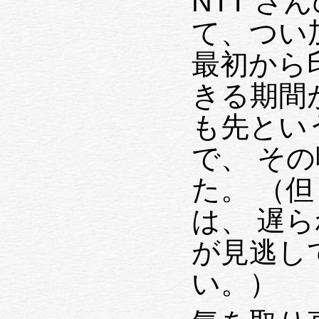
NTT 
て、つい加入した
最初から印象は
きる期間
も先とい
で、 その頃には予想どおり忘れてい
た。 （但し、「何の連絡もない」
は、 遅られてきた A4 の封筒を自分
が見逃し
い。）