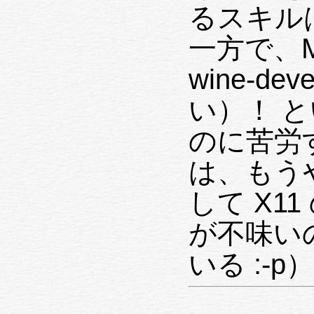
るスキル
一方で、ML
wine-devel に拘りたい（
い）！ というオタク的欲求を抑える
のに苦労す
は、もうや
して X1
が不味い
いる :-p）