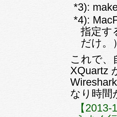
*3): 
*4): M
指定するため
だけ。
これで、自動
XQuartz
Wires
なり時間
【2013-12