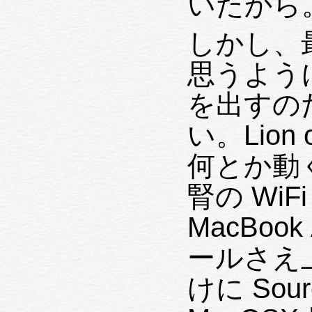
いたから
しかし、
思うよう
を出すのだが、 あま
い。Lion on
何とか動
腎の WiFi I/F を持った
MacBook Air 
ールさえ
けに SourceFo