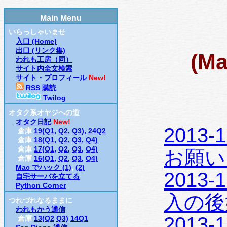
Main Menu
いらっしゃいませ
入口 (Home)
出口 (リンク集)
(Ma
われも工房（同）
サイト内全文検索
サイト・プロフィール
New!
RSS 購読
Twilog
オタク系オヤジへの道
オタク日記
New!
2013-12-2
倉庫
19(Q1,
Q2,
Q3),
24Q2
倉庫
18(Q1,
Q2,
Q3,
Q4)
倉庫
17(Q1,
Q2,
Q3,
Q4)
お願い
倉庫
16(Q1,
Q2,
Q3,
Q4)
Mac でハック (1)
,
(2)
2013-12-2
自宅サーバを立てる
Python Corner
入の後始
つれづれなるままに
われもかう通信
2013-12-18
倉庫
13(Q2
Q3)
14Q1