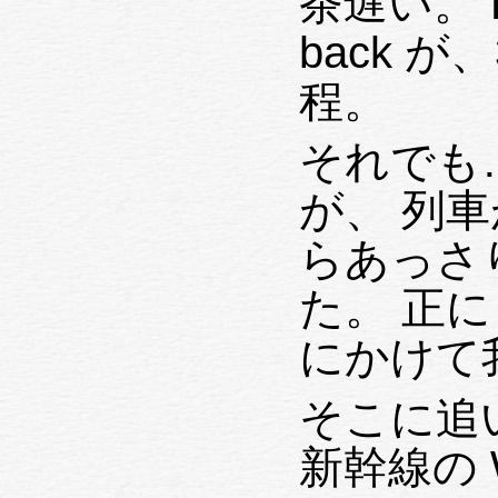
茶遅い。 Remote login した時の echo
back 
程。
それでも
が、 列車が最初のトンネルに入った
らあっさ
た。 正に「あ〜あ」状態（この一点
にかけて
そこに追
新幹線の 