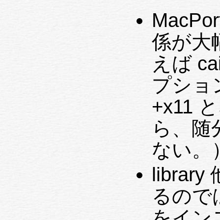
MacP
係が大
えば ca
プショ
+x11
ら、随
ない。
libr
るのではなく、
をイン