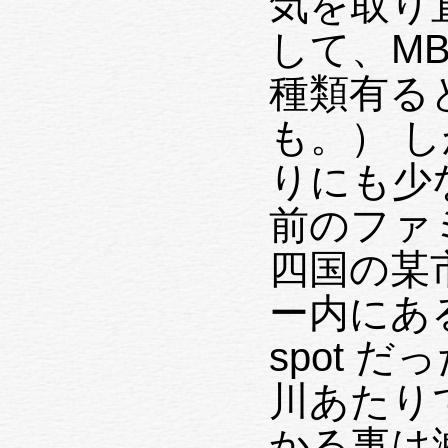
気を取り
して、MBA を
種類有る
も。） しかし使える hot spot があま
りにも少な
前のファ
四国の某市も、 ショ
ー内にある 
spot だった。) また
川あたりで、Fl
かる事は滅