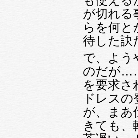
が切れる事
らを何と
待した訣
で、よう
のだが…… まず、user-ID/pas
を要求され
ドレスの
が、まあ仕方ない
きても、