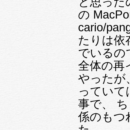
と思った
の MacPo
cario/pango/gtk
たりは依
でいるので、 かつては、「M
全体の再
やったが、 いつまでもそんな
っていて
事で、 ちょっとムキになって依存関
係のもつ
た。