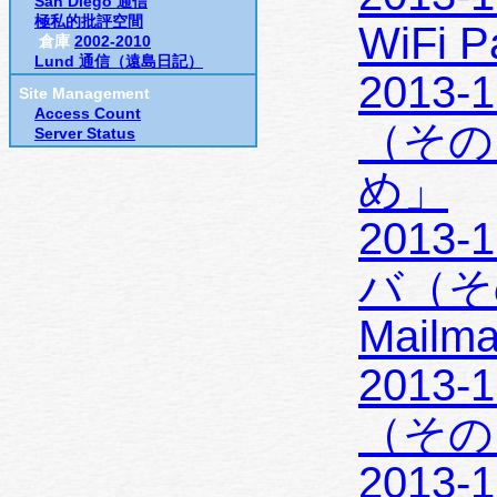
San Diego 通信
極私的批評空間
WiFi P
倉庫
2002-2010
Lund 通信（遠島日記）
2013-12-1
Site Management
Access Count
（その 
Server Status
め」
2013-12-
バ（その
Mailm
2013-11-3
（その 5
2013-11-2