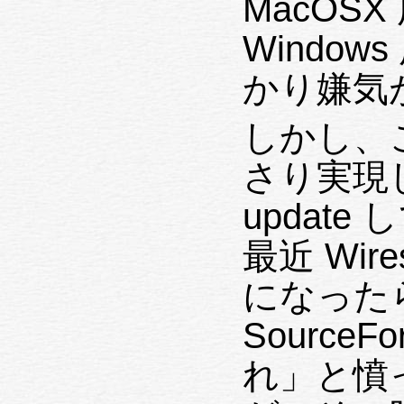
MacOS
Windows
かり嫌気
しかし、
さり実現した。 実は M
updat
最近 Wireshark 
になった
SourceForge の混乱
れ」と憤