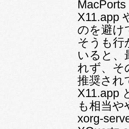
MacPo
X11.app や X
のを避けて
そうも行かない。 
いると、最
れず、その代わりに 
推奨され
X11.app と共存する！）それだけで
も相当やや
xorg-server をインストール