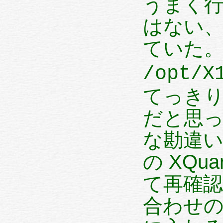
うまく
はない
ていた
/opt/X
てっきり MacPort
だと思
な勘違いで
の XQuartz だった *^^*
て再確認して
合わせのど