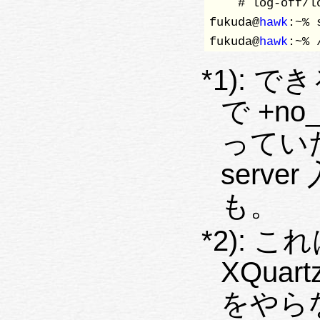
    # log-off/l
fukuda@
hawk
:~% 
fukuda@
hawk
:~% 
*1): 
で +no_x
っていた。 もし最初か
serv
も。
*2): 
XQuartz が入っている時は
をやら