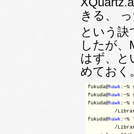
XQuart
き
という訣
したが、MacPor
はず、と
めておく
fukuda@
hawk
:~% 
fukuda@
hawk
:~% 
fukuda@
hawk
:~% 
         /Libra
fukuda@
hawk
:~% 
         /Libra