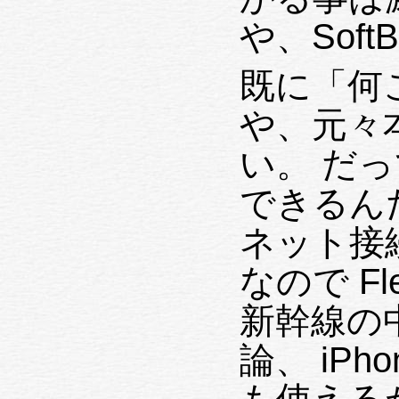
や、Sof
既に「何
や、元々
い。 だって、iPhone の Tethering が
できるんだから、 
ネット接
なので Fl
新幹線の
論、 iPhone Tethering は新幹線の中で
も使えるが、 トンネル