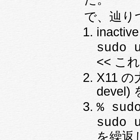
で、辿り
inact
sudo 
<< 
X11 の大
devel) 
% sud
を繰返