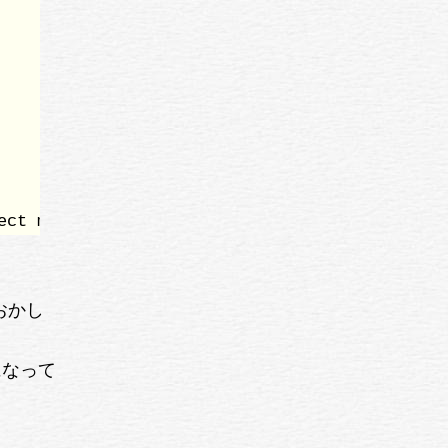
ect myblog
おかし
方になって