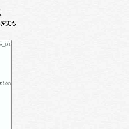
、
y
が、変更も
E_DIR, ...)
tion!