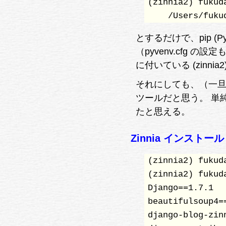
(zinnia2) fukud
とするだけで、pip 
（pyvenv.cfg の設
に付いている (zin
それにしても、（一旦
ツールだと思う。 単純
たと思える。
Zinnia インストール
(zinnia2) fukud
(zinnia2) fukud
Django==1.7.1

beautifulsoup4==
django-blog-zinn