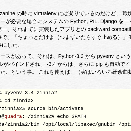
nine の時に virtualenv には凝りているのだけど、 
要な場合にシステムの Python, PIL, Django を
それまでに実装したアプリとの backward compatibil
事で、「ちょっとだけよ（つまずいたらすぐ止める）」
事にした。
があって、それは、Python-3.3 から pyvenv とい
るツールがバインドされ、 -3.4 からは、さらに pip も自動で
た、という事。 これを使えば、（実はいろいろ紆余曲
% pyvenv-3.4 zinnia2               

% cd zinnia2

/zinnia2% source bin/activate

a@
quadra
:~/zinnia2% echo $PATH

da/zinnia2/bin:/opt/local/libexec/gnubin:/opt