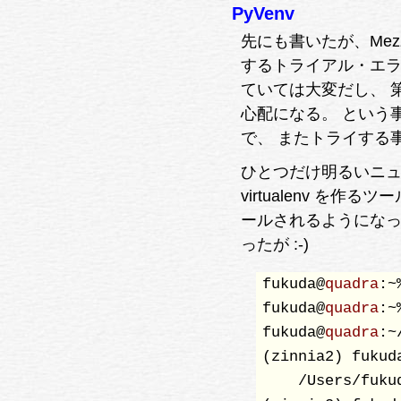
PyVenv
先にも書いたが、Mezza
するトライアル・エラーが必
ていては大変だし、 第一、
心配になる。 という
で、 またトライする
ひとつだけ明るいニュース
virtualenv を作
ールされるようになっ
ったが :-)
fukuda@
quadra
:~
fukuda@
quadra
:~
fukuda@
quadra
:~
(zinnia2) fukud
    /Users/fuku