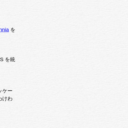
nnia
を
US を統
ッケー
わけわ