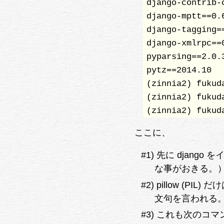
django-contrib-c
django-mptt==0.6
django-tagging==
django-xmlrpc==0
pyparsing==2.0.3
pytz==2014.10

(zinnia2) fukud
(zinnia2) fukud
(zinnia2) fukud
ここに、
#1) 先に djan
な事がおきる。
#2) pillow 
文句を言われる
#3) これも次の