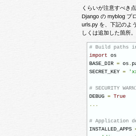
くらいが注意すべき点
Django の mybl
urls.py を、下記のよ
しくは追加した箇所
# Build paths i
import
 os

BASE_DIR 
=
 os
.
p
SECRET_KEY 
=
'x
# SECURITY WARN
DEBUG 
=
True
...
# Application d
INSTALLED_APPS 