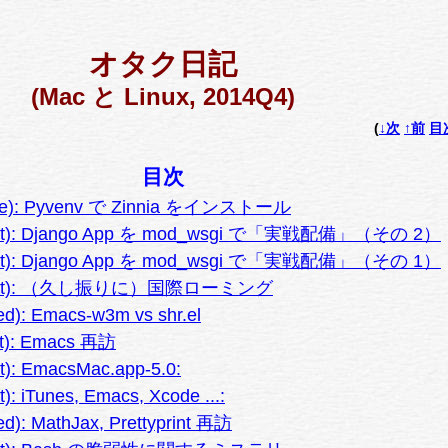
オタク日記
(Mac と Linux, 2014Q4)
(
↓次
↑前
目
目次
Tue): Pyvenv で Zinnia をインストール
(Sat): Django App を mod_wsgi で「実戦配備」（その 2）
(Sat): Django App を mod_wsgi で「実戦配備」（その 1）
 (Sat): （久し振りに）国際ローミング
d): Emacs-w3m vs shr.el
at): Emacs 再訪
t): EmacsMac.app-5.0:
): iTunes, Emacs, Xcode ...:
d): MathJax, Prettyprint 再訪