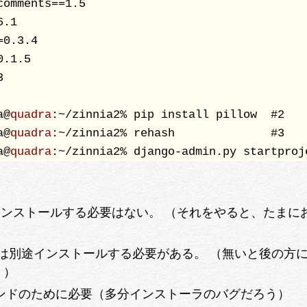
omments==1.5

.1

0.3.4

.1.5



a@
quadra
:~/zinnia2% pip install pillow  #2

a@
quadra
:~/zinnia2% rehash              #3

a@
quadra
:~/zinnia2% django-admin.py startproj
go をインストールする必要はない。 （それをやると、たまに
）
(PIL) だけは別途インストールする必要がある。 （無いと後の
。）
コマンドのために必要（多分インストーラのバグだろう）