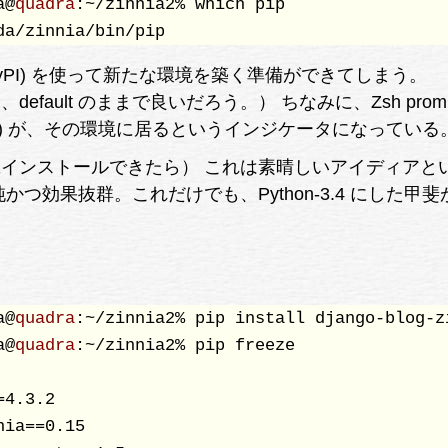
a@
quadra
:~/zinnia2% which pip 

(PyPI) を使って新たな環境を築く準備ができてしまう。
定も、default のままで良いだろう。） ちなみに、Zsh prom
nia2) が、その環境に居るというインジケータになっている
インストールできたら） これは素晴しいアイディアと
かつ効果抜群。これだけでも、Python-3.4 にした甲
a@
quadra
:~/zinnia2% pip install django-blog-zi
a@
quadra
:~/zinnia2% pip freeze

4.3.2

ia==0.15
