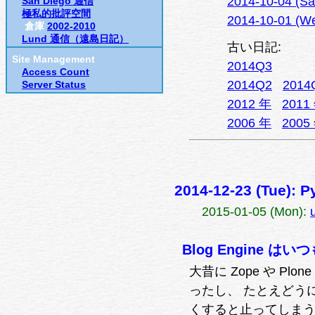
2014-10-04
San Diego 通信
極私的批評空間
2014-10-01 (We
倉庫
2002-2010
Lund 通信（遠島日記）
古い日記:
Site Management
2014Q3
Access Count
2014Q2
2014
Server Status
2012 年
2011
2006 年
2005
2014-12-23 (Tue)
2015-01-05 (Mon):
Blog Engine は
大昔に Zope や P
ったし、 たとえどうにか
くすると止ってしま