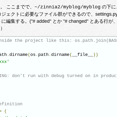
。 ここまでで、
の下に
~/zinnia2/myblog/myblog
og プロジェクトに必要なファイル群ができるので、settings.p
うに編集する。("# added" とか "# changed" とある行
。）
nside the project like this: os.path.join(BAS
ath
.
dirname
(
os
.
path
.
dirname
(
__file__
))
xxx'
ING: don't run with debug turned on in produc
efinition
=
(