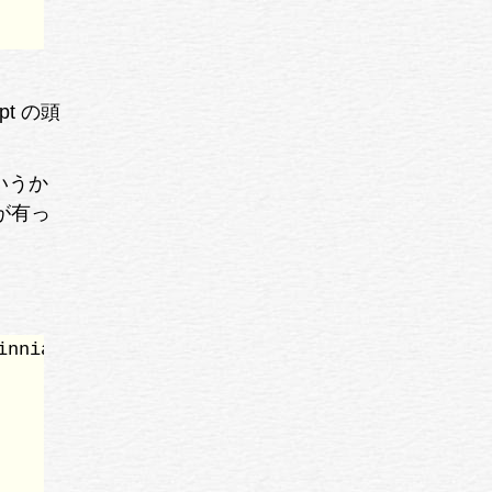
pt の頭
。
いうか
斐が有っ
nnia  #1
