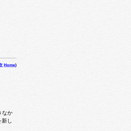
次
Home
)
きなか
 を新し