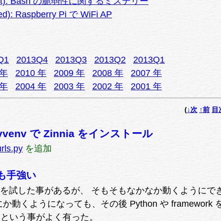
 (Sat): Bash の脆弱性に関するミステリー
d): Raspberry Pi で WiFi AP
Q1
2013Q4
2013Q3
2013Q2
2013Q1
 年
2010 年
2009 年
2008 年
2007 年
 年
2004 年
2003 年
2002 年
2001 年
(
↓次
↑前
目
: Pyvenv で Zinnia をインストール
urls.py
を追加
いつも手強い
lone を試した事があるが、 そもそもなかなか動くようにで
動くようになっても、その後 Python や framework
うという事がよく有った。