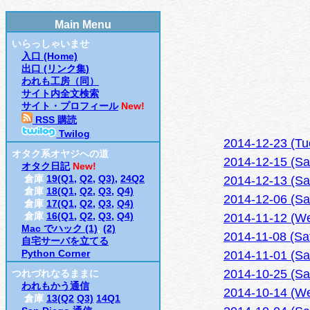
Main Menu
いらっしゃいませ
入口 (Home)
出口 (リンク集)
われも工房（同）
サイト内全文検索
サイト・プロフィール
New!
RSS 購読
Twilog
2014-12-23 (
オタク系オヤジへの道
2014-12-15 
オタク日記
New!
倉庫
19(Q1,
Q2,
Q3),
24Q2
2014-12-13 
倉庫
18(Q1,
Q2,
Q3,
Q4)
2014-12-06
倉庫
17(Q1,
Q2,
Q3,
Q4)
倉庫
16(Q1,
Q2,
Q3,
Q4)
2014-11-12 (We
Mac でハック (1)
,
(2)
2014-11-08 (S
自宅サーバを立てる
Python Corner
2014-11-01 (Sa
2014-10-25 (Sat
つれづれなるままに
われもかう通信
2014-10-14 (We
倉庫
13(Q2
Q3)
14Q1