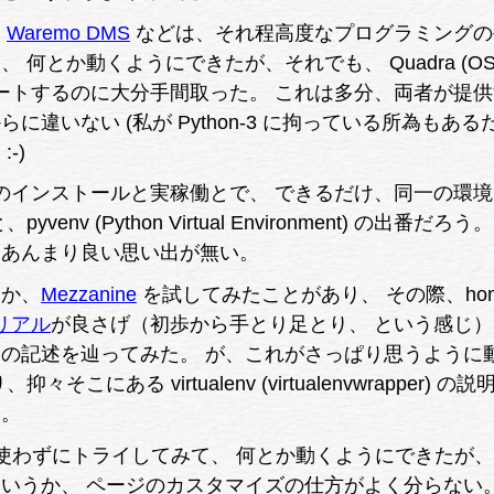
る
Waremo DMS
などは、それ程高度なプログラミングの
何とか動くようにできたが、それでも、 Quadra (OSX
tu) にポートするのに大分手間取った。 これは多分、両者が提
に違いない (私が Python-3 に拘っている所為もある
-)
gine のインストールと実稼働とで、 できるだけ、同一の環
env (Python Virtual Environment) の出番だろう
、あんまり良い思い出が無い。
うか、
Mezzanine
を試してみたことがあり、 その際、ho
リアル
が良さげ（初歩から手とり足とり、 という感じ
の記述を辿ってみた。 が、これがさっぱり思うように
そこにある virtualenv (virtualenvwrapper) の
た。
env を使わずにトライしてみて、 何とか動くようにできたが
いうか、 ページのカスタマイズの仕方がよく分らない