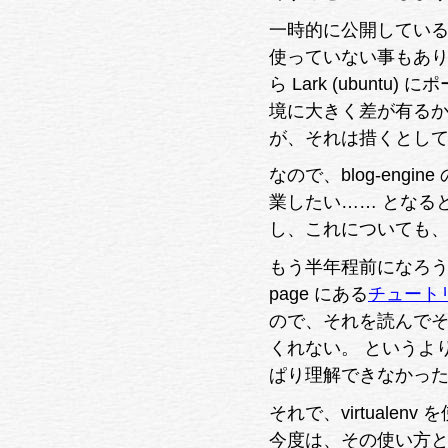
一時的に公開してい
使っていない事もあり、 
ら Lark (ubun
境に大きく差が有るから
が、それは措くとして :
なので、blog-en
業したい…… となると、pyv
し、これについても
もう半年程前になろ
page にある
チュート
ので、それを読んでそ
くれない。 というより、抑々
ぱり理解できなかっ
それで、virtual
今度は、その使い方と