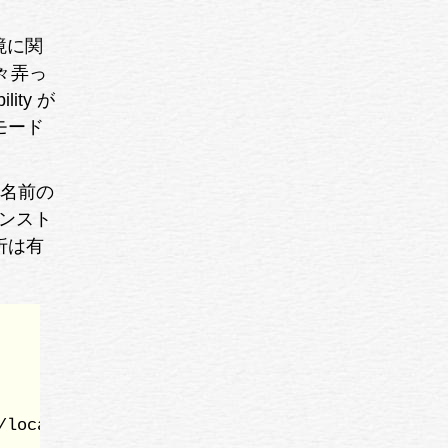
環境に関
一々弄っ
ity が
モード
う名前の
インスト
折は有
/local/bin:/Users/fukuda/script:/usr/local/bi