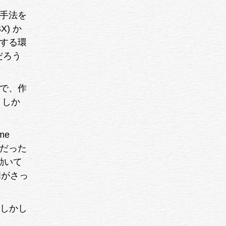
手法を
) か
供する環
だろう
境で、作
。 しか
me
）だった
動いて
説明がさっ
、しかし
。