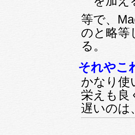
を加え
等で、Mac
のと略等
る。
それやこ
かなり使
栄えも良
遅いのは