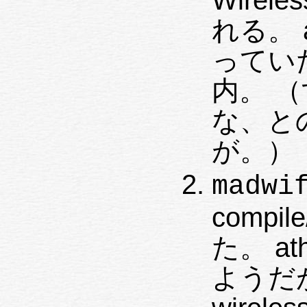
Wirel
れる。 
ってい
内。 
な、と
が。）
madwi
compil
た。 at
ようだが