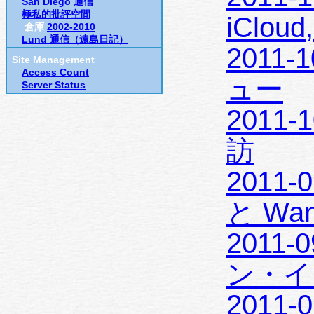
San Diego 通信
極私的批評空間
iCloud,
倉庫
2002-2010
Lund 通信（遠島日記）
2011-
Site Management
Access Count
ュー
Server Status
2011-1
訪
2011-09
と Wan
2011-
ン・イ
2011-0