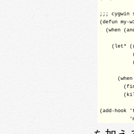
;;; cygwin s
(defun my-w
  (when (an
	  
    (let* (
	   (s (match-string-no-properties 1))

	   (file (decode-coding-string s 'utf-16-le)))

      (when
	(find-file file)

	(kill-buffer buf)))))

(add-hook '
	  