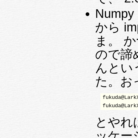
Numpy
から i
ま。 
ので諦
んとい
た。お
fukuda@Lark
fukuda@Lark
とやれば
ッケー