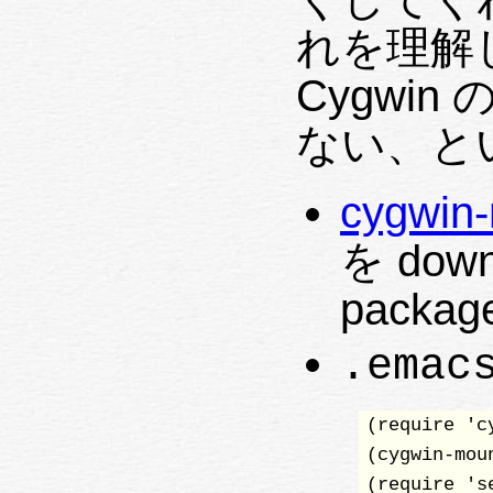
れを理解
Cygwin 
ない、と
cygwin-
を down
pack
.emac
(require 'cy
(cygwin-mou
(require 'se