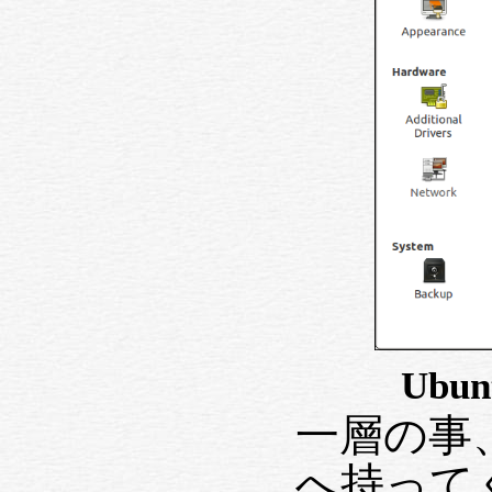
Ubunt
一層の事、
へ持って