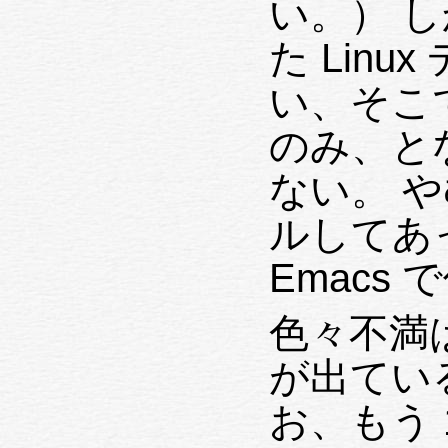
い。） 
た Lin
い、そこで使
のみ、と
ない。 
ルしてあった 
Emacs
色々不満は有
が出てい
お、もう 1