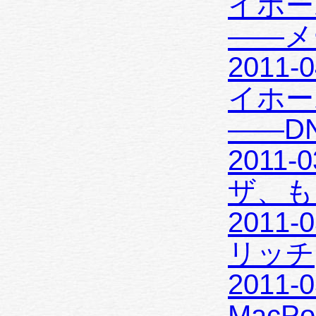
イホー
——メ
2011-0
イホー
——D
2011-
ザ、もし
2011-0
リッチ
2011-
MacPo