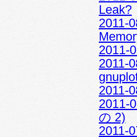
Leak?
2011-0
Memo
2011-0
2011-0
gnuplo
2011-0
2011-0
の 2)
2011-0