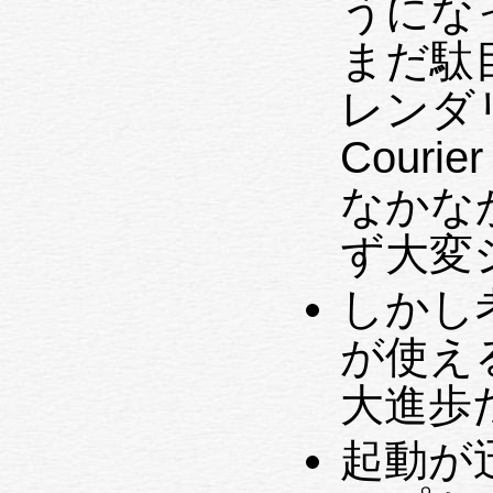
うになった
まだ駄目
レンダ
Cour
なかな
ず大変
しかし
が使え
大進歩
起動が