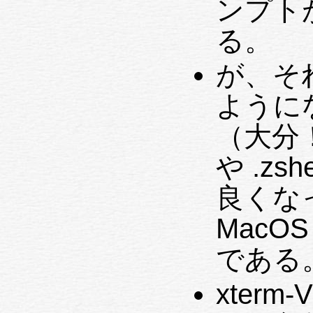
ンプト
る。
が、それ
ように
（大分！
や .z
良くなっ
MacO
である
xterm