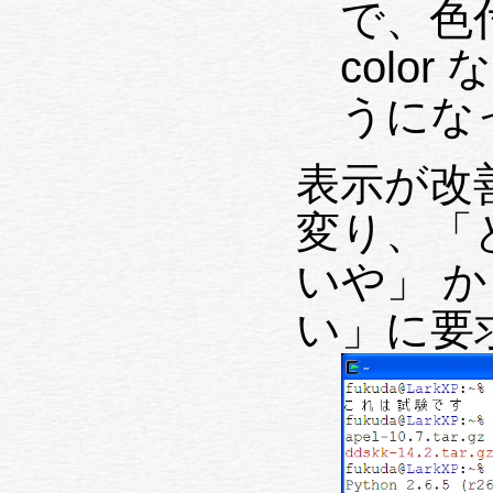
で、色付き
colo
うにな
表示が改
変り、「
いや」 
い」に要求