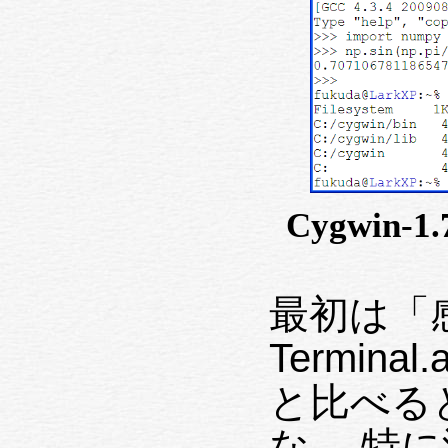
Cygwin-
最初は「
Terminal.
と比べる
な。 特