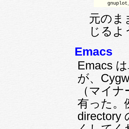
    gnuplot
元のま
じるよ
Emacs
Emacs
が、Cyg
（マイナ
有った。例
directo
くしてくれ