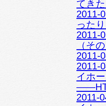
てきた
2011-
ったり
2011-
（その
2011-
2011-0
イホー
——HT
2011-0