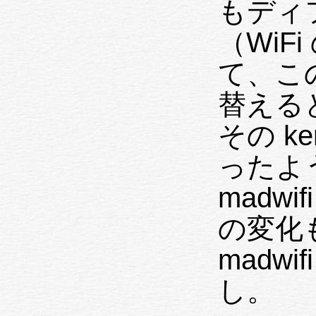
もディフォ
（WiF
て、この
替える
その ke
ったよ
madw
の変化
madwi
し。