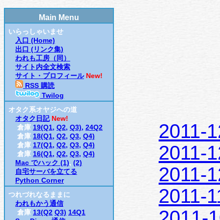
Main Menu
いらっしゃいませ
入口 (Home)
出口 (リンク集)
われも工房（同）
サイト内全文検索
サイト・プロフィール
New!
RSS 購読
Twilog
オタク系オヤジへの道
オタク日記
New!
2011-1
倉庫
19(Q1,
Q2,
Q3),
24Q2
倉庫
18(Q1,
Q2,
Q3,
Q4)
倉庫
17(Q1,
Q2,
Q3,
Q4)
2011-1
倉庫
16(Q1,
Q2,
Q3,
Q4)
Mac でハック (1)
,
(2)
2011-1
自宅サーバを立てる
Python Corner
2011-
つれづれなるままに
われもかう通信
2011-1
倉庫
13(Q2
Q3)
14Q1