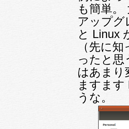
も簡単。
アップグ
と Linu
（先に知
ったと思
はあまり
ますます 
うな。