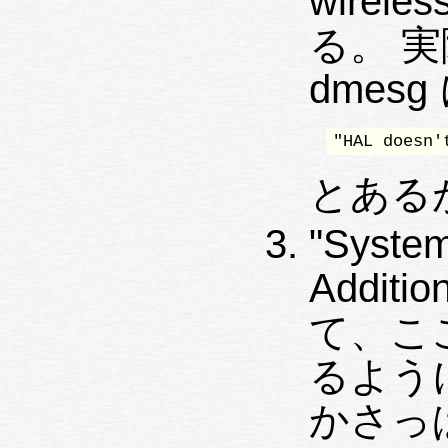
wirele
る。 実
dmesg
"HAL doesn'
とある
"Syste
Addit
て、ここで
るよう
かさっ