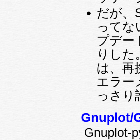
だが、S
ってな
プデー
りした
は、再
エラー
っさり
Gnuplot/
Gnuplot