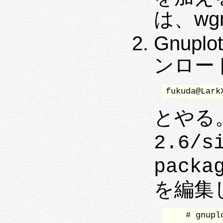
は、wg
Gnuplo
ンロー
fukuda@Lark
とやる
2.6/s
packa
を編集
    # gnupl