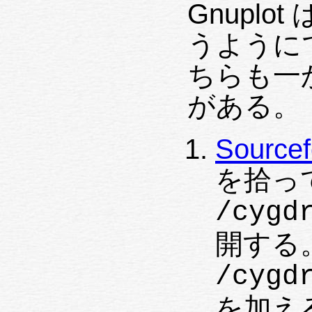
Gnuplot
うように
ちらも一
がある。
Sourcef
を拾っ
/cygd
開する。Z
/cygd
を加え