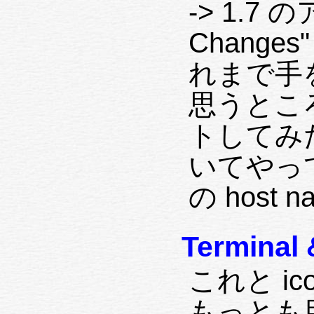
-> 1.7
Chang
れまで手
思うとこ
トしてみた
いてやってみ
の host n
Terminal 
これと i
もっとも目