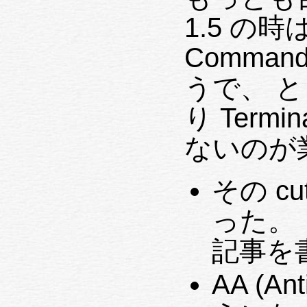
1.5 の時は
Comman
うで、 
り Termi
ないのが業
その cu
った。
記事を
AA (An